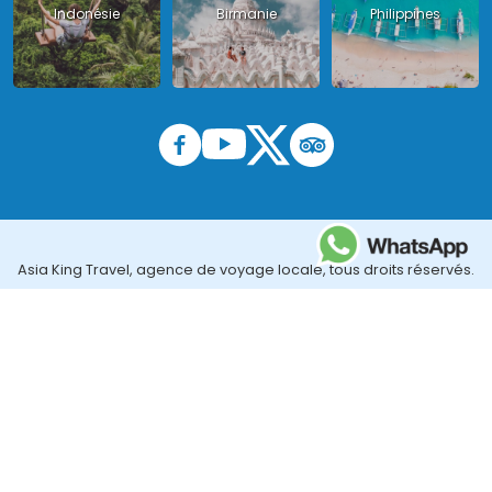
Indonésie
Birmanie
Philippines
Asia King Travel, agence de voyage locale, tous droits réservés.
License au Vietnam : Licence Tour Opérateur International : 01-
140/2014/TCDL – GP LHQT agréée par l'Administration Nationale
du Tourisme au Vietnam ;
License en Thailande : 14/03366 par le Bureau des affaires
touristiques et de l'enregistrement des guides (TBGR) et le
bureau du développement du tourisme de la Thailande