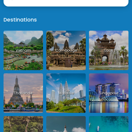
Destinations
Vietnam
Cambodge
Laos
Thailande
Malaisie
Singapour