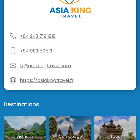
+84 243 719 1918
+84 983150513
fr@asiakingtravel.com
https://asiakingtravel.fr
Destinations
Vietnam
Cambodge
Laos