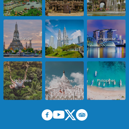
Thailande
Malaisie
Singapour
Indonésie
Birmanie
Philippines