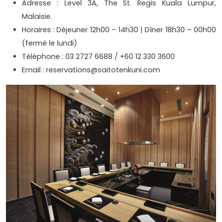
Adresse : Level 3A, The St. Regis Kuala Lumpur,
Malaisie.
Horaires : Déjeuner 12h00 – 14h30 | Dîner 18h30 – 00h00
(fermé le lundi)
Téléphone : 03 2727 6688 / +60 12 330 3600
Email : reservations@saitotenkuni.com