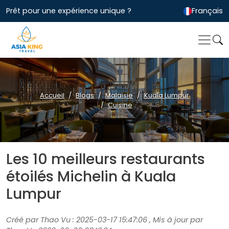
Prêt pour une expérience unique ?
Français
Accueil
Blogs
Malaisie
Kuala Lumpur
Cuisine
Les 10 meilleurs restaurants
étoilés Michelin à Kuala
Lumpur
Créé par Thao Vu : 2025-03-17 15:47:06 , Mis à jour par