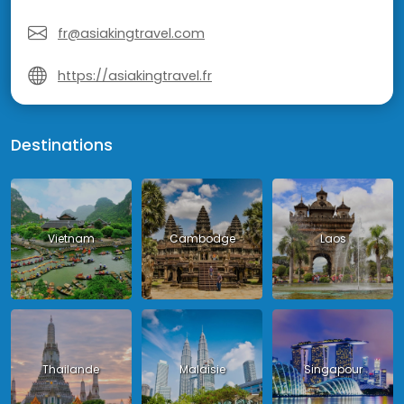
fr@asiakingtravel.com
https://asiakingtravel.fr
Destinations
Vietnam
Cambodge
Laos
Thailande
Malaisie
Singapour