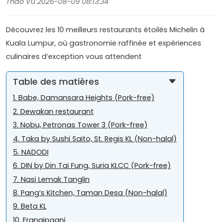
Thao Vu 2026-08-09 08:13:34
Découvrez les 10 meilleurs restaurants étoilés Michelin à
Kuala Lumpur, où gastronomie raffinée et expériences
culinaires d’exception vous attendent
Table des matières
1. Babe, Damansara Heights (Pork-free)
2. Dewakan restaurant
3. Nobu, Petronas Tower 3 (Pork-free)
4. Taka by Sushi Saito, St. Regis KL (Non-halal)
5. NADODI
6. DIN by Din Tai Fung, Suria KLCC (Pork-free)
7. Nasi Lemak Tanglin
8. Pang’s Kitchen, Taman Desa (Non-halal)
9. Beta KL
10. Frangipaani