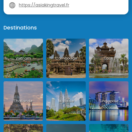
https://asiakingtravel.fr
Destinations
Vietnam
Cambodge
Laos
Thailande
Malaisie
Singapour