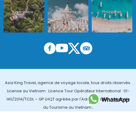
Indonésie
Birmanie
Philippines
Asia King Travel, agence de voyage locale, tous droits réservés.
License au Vietnam : Licence Tour Opérateur International : 01-
140/2014/TCDL – GP LHQT agréée par l'Administration Nationale
du Tourisme au Vietnam ;
License en Thailande : 14/03366 par le Bureau des affaires
touristiques et de l'enregistrement des guides (TBGR) et le
bureau du développement du tourisme de la Thailande