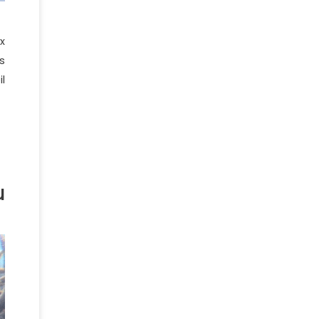
x
s
l
u