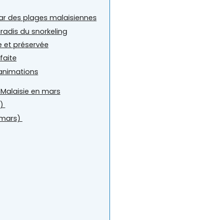
tar des plages malaisiennes
aradis du snorkeling
 et préservée
faite
 animations
 Malaisie en mars
s)
 mars)