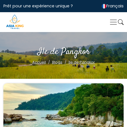
Prêt pour une expérience unique ?
Français
Ile de Pangkor
Accueil
Blogs
Ile de Pangkor