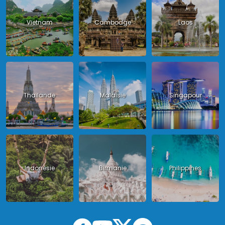
Vietnam
Cambodge
Laos
Thailande
Malaisie
Singapour
Indonésie
Birmanie
Philippines