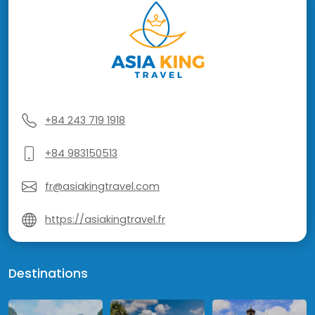
+84 243 719 1918
+84 983150513
fr@asiakingtravel.com
https://asiakingtravel.fr
Destinations