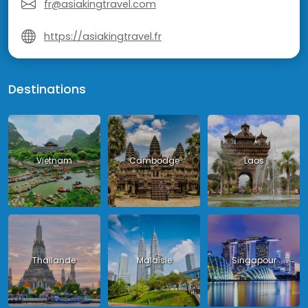
fr@asiakingtravel.com
https://asiakingtravel.fr
Destinations
Vietnam
Cambodge
Laos
Thailande
Malaisie
Singapour