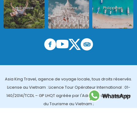
Indonésie
Birmanie
Philippines
Asia King Travel, agence de voyage locale, tous droits réservés.
License au Vietnam : Licence Tour Opérateur International : 01-
140/2014/TCDL – GP LHQT agréée par l'Administration Nationale
du Tourisme au Vietnam ;
License en Thailande : 14/03366 par le Bureau des affaires
touristiques et de l'enregistrement des guides (TBGR) et le
bureau du développement du tourisme de la Thailande