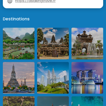
https://asiakingtravel.fr
Destinations
Vietnam
Cambodge
Laos
Thailande
Malaisie
Singapour