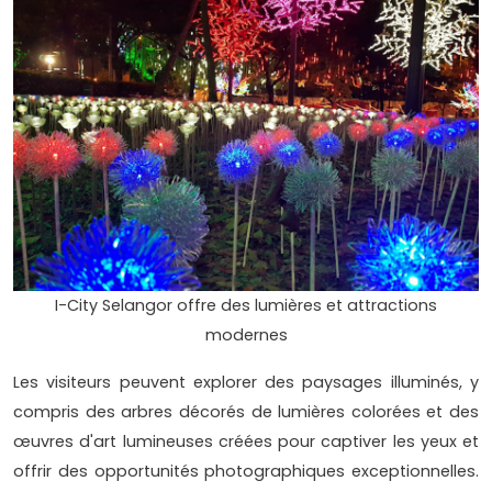
I-City Selangor offre des lumières et attractions
modernes
Les visiteurs peuvent explorer des paysages illuminés, y
compris des arbres décorés de lumières colorées et des
œuvres d'art lumineuses créées pour captiver les yeux et
offrir des opportunités photographiques exceptionnelles.