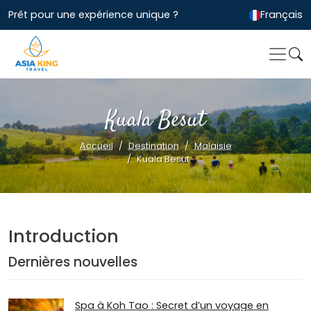
Prêt pour une expérience unique ?
Français
Kuala Besut
Accueil
Destination
Malaisie
Kuala Besut
Introduction
Dernières nouvelles
Spa à Koh Tao : Secret d’un voyage en