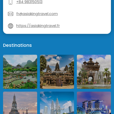
+84 983150513
fr@asiakingtravel.com
https://asiakingtravel.fr
Destinations
Vietnam
Cambodge
Laos
Thailande
Malaisie
Singapour