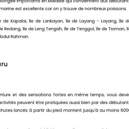
de plongée importants en Malaisie qui conviennent aux débutant
e marine est excellente car on y trouve de nombreux poissons.
e de Kapalai, île de Lankayan, île de Layang - Layang, île d
 de Redang, île de Leng Tengah, île de Tenggol, île de Tioman, î
 Abdul Rahman.
aru
venture et des sensations fortes en même temps, vous deve
activités peuvent être pratiquées aussi bien par des débutant
achutes lancés à partir du pied montent jusqu'à au moins 600