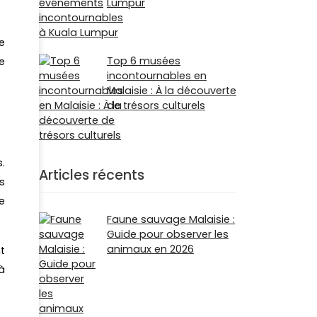
Lumpur
e
Top 6 musées
e
incontournables en
Malaisie : À la découverte
de trésors culturels
.
Articles récents
s
e
Faune sauvage Malaisie :
Guide pour observer les
animaux en 2026
t
à