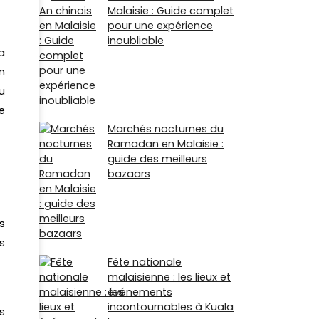
Malaisie : Guide complet
pour une expérience
inoubliable
a
n
u
e
Marchés nocturnes du
Ramadan en Malaisie :
guide des meilleurs
bazaars
s
s
Fête nationale
malaisienne : les lieux et
événements
incontournables à Kuala
s