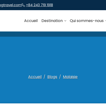
ngtravel.com
+84 243 719 1918
Accueil
Destination
Qui sommes-nous
Accueil
Blogs
Malaisie