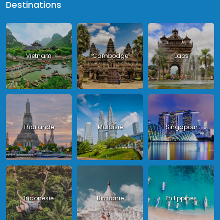
Destinations
Vietnam
Cambodge
Laos
Thailande
Malaisie
Singapour
Indonésie
Birmanie
Philippines