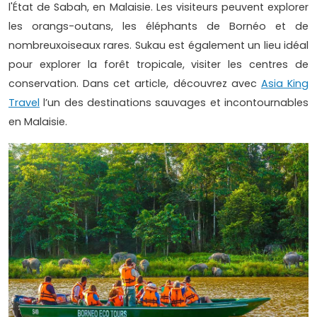
l'État de Sabah, en Malaisie. Les visiteurs peuvent explorer
les orangs-outans, les éléphants de Bornéo et de
nombreuxoiseaux rares. Sukau est également un lieu idéal
pour explorer la forêt tropicale, visiter les centres de
conservation. Dans cet article, découvrez avec
Asia King
Travel
l’un des destinations sauvages et incontournables
en Malaisie.