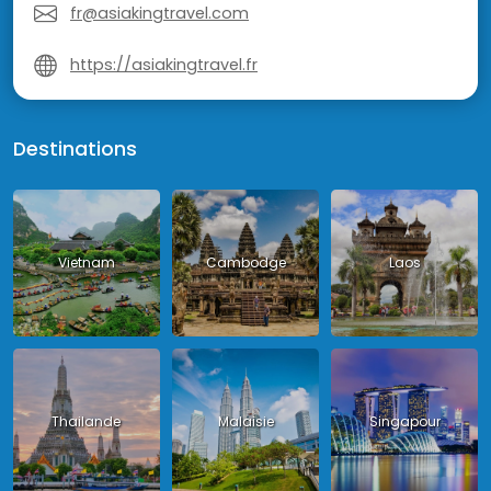
fr@asiakingtravel.com
https://asiakingtravel.fr
Destinations
Vietnam
Cambodge
Laos
Thailande
Malaisie
Singapour