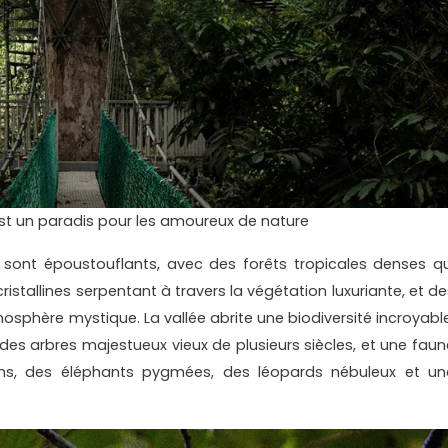
t un paradis pour les amoureux de nature
sont époustouflants, avec des forêts tropicales denses qu
cristallines serpentant à travers la végétation luxuriante, et d
sphère mystique. La vallée abrite une biodiversité incroyable
 des arbres majestueux vieux de plusieurs siècles, et une faun
ns, des éléphants pygmées, des léopards nébuleux et un