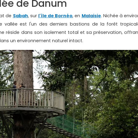
llée de Danum
tat de
Sabah
, sur
l'île de Bornéo
, en
Malaisie
. Nichée à enviro
vallée est l'un des derniers bastions de la forêt tropical
e réside dans son isolement total et sa préservation, offran
ans un environnement naturel intact.