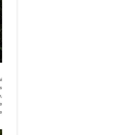
i
es
,
e
e