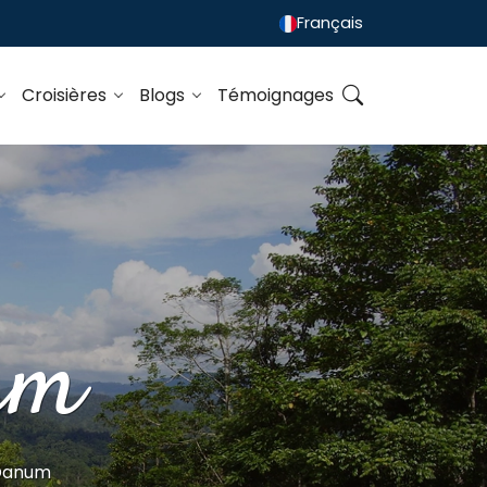
Français
Croisières
Blogs
Témoignages
um
 Danum