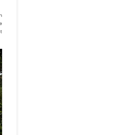
n
e
t