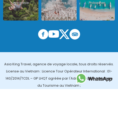
Indonésie
Birmanie
Philippines
Asia King Travel, agence de voyage locale, tous droits réservés.
License au Vietnam : Licence Tour Opérateur International : 01-
140/2014/TCDL – GP LHQT agréée par l'Administration Nationale
du Tourisme au Vietnam ;
License en Thailande : 14/03366 par le Bureau des affaires
touristiques et de l'enregistrement des guides (TBGR) et le
bureau du développement du tourisme de la Thailande