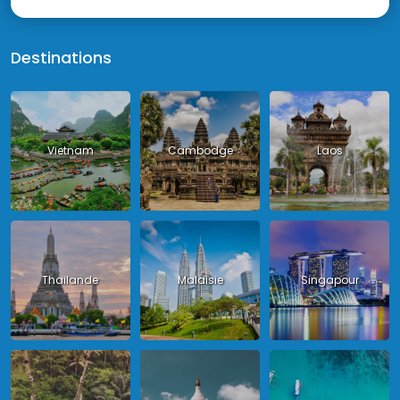
Destinations
Vietnam
Cambodge
Laos
Thailande
Malaisie
Singapour