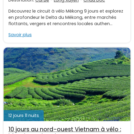
Destination:
Cai Be
-
Long Xuyen
-
Chau Doc
Découvrez le circuit à vélo Mékong 9 jours et explorez
en profondeur le Delta du Mékong, entre marchés
flottants, vergers et rencontres locales authen...
Savoir plus
12 jours 11 nuits
10 jours au nord-ouest Vietnam à vélo :