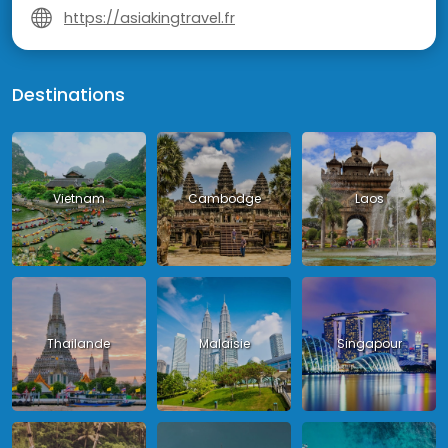
https://asiakingtravel.fr
Destinations
Vietnam
Cambodge
Laos
Thailande
Malaisie
Singapour