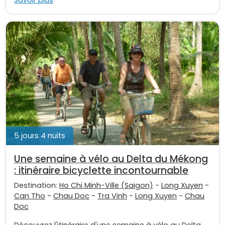
Savoir plus
5 jours 4 nuits
Une semaine à vélo au Delta du Mékong
: itinéraire bicyclette incontournable
Destination:
Ho Chi Minh-Ville (Saigon)
-
Long Xuyen
-
Can Tho
-
Chau Doc
-
Tra Vinh
-
Long Xuyen
-
Chau
Doc