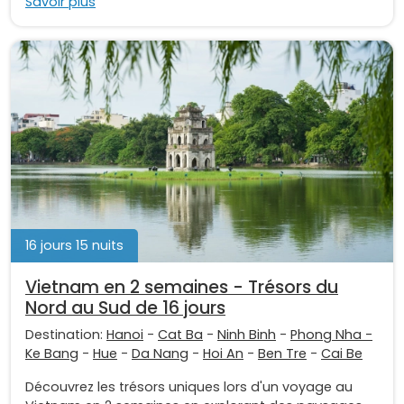
Savoir plus
16 jours 15 nuits
Vietnam en 2 semaines - Trésors du
Nord au Sud de 16 jours
Destination:
Hanoi
-
Cat Ba
-
Ninh Binh
-
Phong Nha -
Ke Bang
-
Hue
-
Da Nang
-
Hoi An
-
Ben Tre
-
Cai Be
Découvrez les trésors uniques lors d'un voyage au