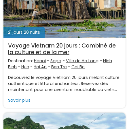
21 jours 20 nuits
Voyage Vietnam 20 jours : Combiné de
la culture et de la mer
Destination:
Hanoi
-
Sapa
-
Ville de Ha Long
-
Ninh
Binh
-
Hue
-
Hoi An
-
Ben Tre
-
Cai Be
Découvrez le voyage Vietnam 20 jours mêlant culture
authentique et littoral enchanteur. Réservez dès
maintenant pour une aventure inoubliable au vietn...
Savoir plus