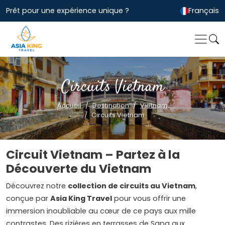
Prêt pour une expérience unique ?
Français
Circuits Vietnam
Accueil
Destination
Vietnam
Circuits Vietnam
Circuit Vietnam – Partez à la
Découverte du Vietnam
Découvrez notre
collection de circuits au Vietnam
,
conçue par
Asia King Travel
pour vous offrir une
immersion inoubliable au cœur de ce pays aux mille
contrastes. Des rizières en terrasses de Sapa aux