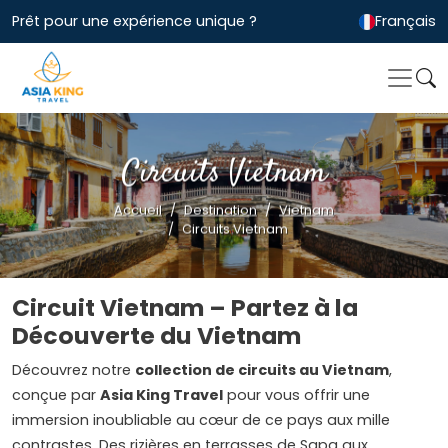
Prêt pour une expérience unique ?
Français
Circuits Vietnam
Accueil
Destination
Vietnam
Circuits Vietnam
Circuit Vietnam – Partez à la
Découverte du Vietnam
Découvrez notre
collection de circuits au Vietnam
,
conçue par
Asia King Travel
pour vous offrir une
immersion inoubliable au cœur de ce pays aux mille
contrastes. Des rizières en terrasses de Sapa aux