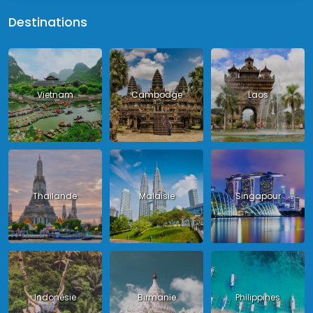
Destinations
Vietnam
Cambodge
Laos
Thailande
Malaisie
Singapour
Indonésie
Birmanie
Philippines