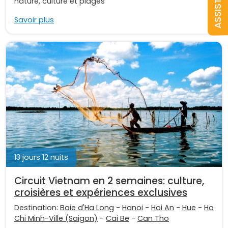
ASSISTANCE
nature, culture et plages
Savoir plus
13 jours 12 nuits
Circuit Vietnam en 2 semaines: culture,
croisières et expériences exclusives
Destination:
Baie d'Ha Long
-
Hanoi
-
Hoi An
-
Hue
-
Ho
Chi Minh-Ville (Saigon)
-
Cai Be
-
Can Tho