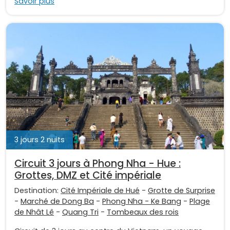
Savoir plus
3 jours 2 nuits
Circuit 3 jours à Phong Nha - Hue :
Grottes, DMZ et Cité impériale
Destination:
Cité Impériale de Hué
-
Grotte de Surprise
-
Marché de Dong Ba
-
Phong Nha - Ke Bang
-
Plage
de Nhât Lê
-
Quang Tri
-
Tombeaux des rois