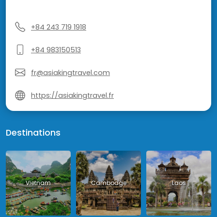
+84 243 719 1918
+84 983150513
fr@asiakingtravel.com
https://asiakingtravel.fr
Destinations
Vietnam
Cambodge
Laos