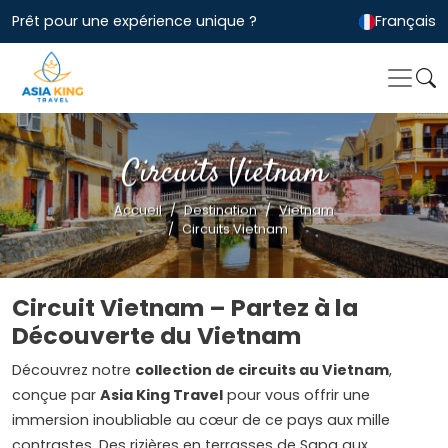
Prêt pour une expérience unique ?
Français
Circuits Vietnam
Accueil
Destination
Vietnam
Circuits Vietnam
Circuit Vietnam – Partez à la
Découverte du Vietnam
Découvrez notre
collection de circuits au Vietnam
,
conçue par
Asia King Travel
pour vous offrir une
immersion inoubliable au cœur de ce pays aux mille
contrastes. Des rizières en terrasses de Sapa aux