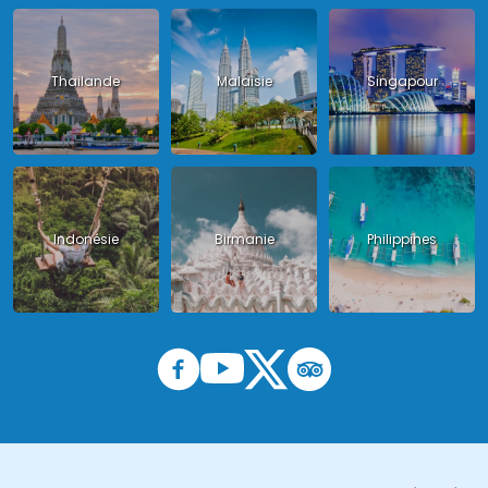
Thailande
Malaisie
Singapour
Indonésie
Birmanie
Philippines