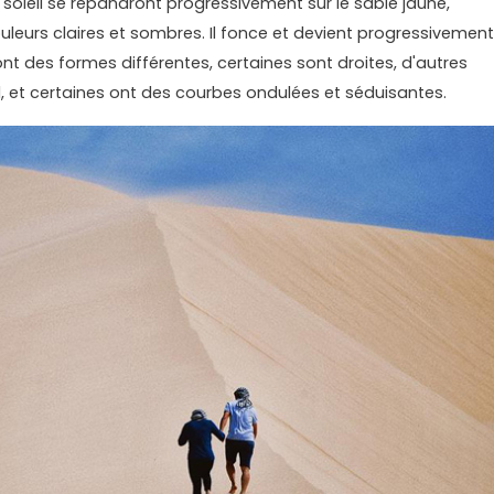
soleil se répandront progressivement sur le sable jaune,
uleurs claires et sombres. Il fonce et devient progressivement
 ont des formes différentes, certaines sont droites, d'autres
l, et certaines ont des courbes ondulées et séduisantes.