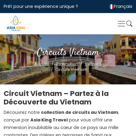
Prêt pour une expérience unique ?
Français
Circuits Vietnam
Accueil
Destination
Vietnam
Circuits Vietnam
Circuit Vietnam – Partez à la
Découverte du Vietnam
Découvrez notre
collection de circuits au Vietnam
,
conçue par
Asia King Travel
pour vous offrir une
immersion inoubliable au cœur de ce pays aux mille
contrastes. Des rizières en terrasses de Sapa aux