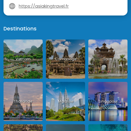
https://asiakingtravel.fr
Destinations
Vietnam
Cambodge
Laos
Thailande
Malaisie
Singapour