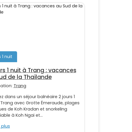
 1 nuit
urs 1 nuit à Trang : vacances
ud de la Thaïlande
nation:
Trang
z dans un séjour balnéaire 2 jours 1
à Trang avec Grotte Émeraude, plages
ques de Koh Kradan et snorkeling
iable à Koh Ngai et...
 plus