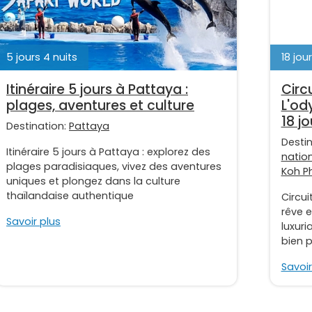
5 jours 4 nuits
18 jour
Itinéraire 5 jours à Pattaya :
Circ
plages, aventures et culture
L'od
18 jo
Destination:
Pattaya
Desti
Itinéraire 5 jours à Pattaya : explorez des
natio
plages paradisiaques, vivez des aventures
Koh Ph
uniques et plongez dans la culture
thaïlandaise authentique
Circui
rêve 
Savoir plus
luxuri
bien p
Savoir