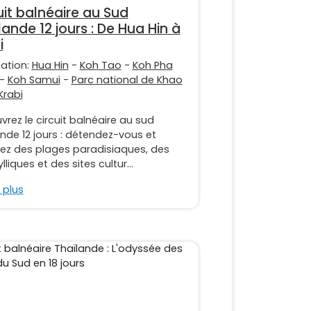
uit balnéaire au Sud
lande 12 jours : De Hua Hin à
i
nation:
Hua Hin
-
Koh Tao
-
Koh Pha
-
Koh Samui
-
Parc national de Khao
Krabi
rez le circuit balnéaire au sud
nde 12 jours : détendez-vous et
rez des plages paradisiaques, des
ylliques et des sites cultur...
 plus