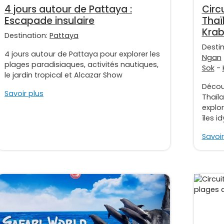
4 jours autour de Pattaya :
Circ
Escapade insulaire
Thaï
Krab
Destination:
Pattaya
Desti
4 jours autour de Pattaya pour explorer les
Ngan
plages paradisiaques, activités nautiques,
Sok
-
le jardin tropical et Alcazar Show
Découv
Savoir plus
Thaïla
explo
îles id
Savoir