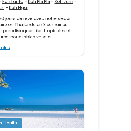
-
Koh Lanta
-
Koh Phi Phi
-
Koh Jum
-
an
-
Koh Ngai
20 jours de rêve avec notre séjour
aire en Thailande en 3 semaines :
 paradisiaques, îles tropicales et
res inoubliables vous a...
 plus
s 11 nuits