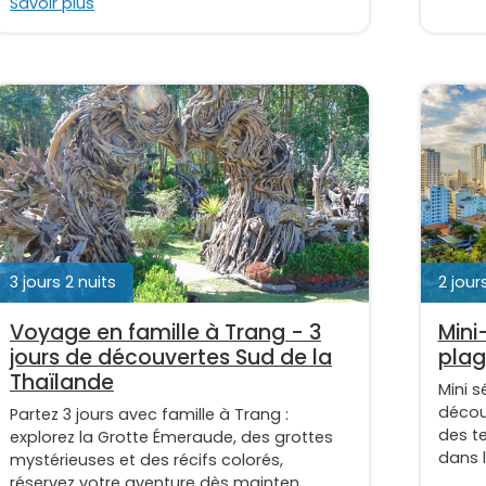
Savoir plus
3 jours 2 nuits
2 jours
Voyage en famille à Trang - 3
Mini
jours de découvertes Sud de la
plag
Thaïlande
Mini s
décou
Partez 3 jours avec famille à Trang :
des t
explorez la Grotte Émeraude, des grottes
dans 
mystérieuses et des récifs colorés,
réservez votre aventure dès mainten...