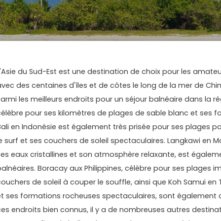
L'Asie du Sud-Est est une destination de choix pour les amateu
avec des centaines d'îles et de côtes le long de la mer de Chin
Parmi les meilleurs endroits pour un séjour balnéaire dans la ré
célèbre pour ses kilomètres de plages de sable blanc et ses 
Bali en Indonésie est également très prisée pour ses plages p
le surf et ses couchers de soleil spectaculaires. Langkawi en M
ses eaux cristallines et son atmosphère relaxante, est égaleme
balnéaires. Boracay aux Philippines, célèbre pour ses plages im
couchers de soleil à couper le souffle, ainsi que Koh Samui en
et ses formations rocheuses spectaculaires, sont également d
ces endroits bien connus, il y a de nombreuses autres destinati