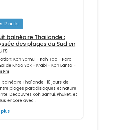
s 17 nuits
uit balnéaire Thaïlande :
yssée des plages du Sud en
urs
nation:
Koh Samui
-
Koh Tao
-
Parc
nal de Khao Sok
-
Krabi
-
Koh Lanta
-
i Phi
t balnéaire Thaïlande : 18 jours de
entre plages paradisiaques et nature
ante. Découvrez Koh Samui, Phuket, et
lus encore avec...
 plus