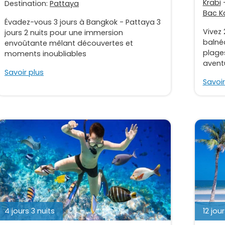
Krabi
Destination:
Pattaya
Bac K
Évadez-vous 3 jours à Bangkok - Pattaya 3
Vivez 
jours 2 nuits pour une immersion
balné
envoûtante mêlant découvertes et
plages
moments inoubliables
aventu
Savoir plus
Savoir
4 jours 3 nuits
12 jour