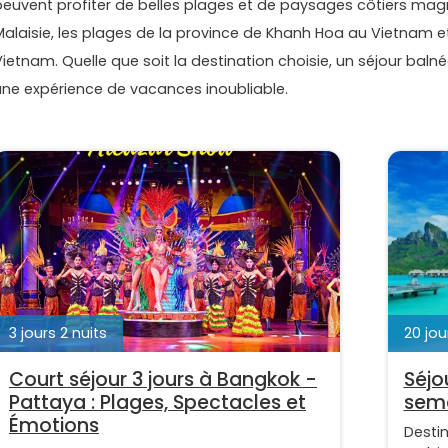
peuvent profiter de belles plages et de paysages côtiers magn
Malaisie, les plages de la province de Khanh Hoa au Vietnam et
ietnam. Quelle que soit la destination choisie, un séjour balnéa
une expérience de vacances inoubliable.
3 jours 2 nuits
20 jou
Court séjour 3 jours à Bangkok -
Séjo
Pattaya : Plages, Spectacles et
sema
Émotions
Desti