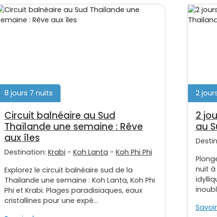
8 jours 7 nuits
2 jours
Circuit balnéaire au Sud
2 jo
Thaïlande une semaine : Rêve
au S
aux îles
Desti
Destination:
Krabi
-
Koh Lanta
-
Koh Phi Phi
Plonge
nuit 
Explorez le circuit balnéaire sud de la
idylli
Thaïlande une semaine : Koh Lanta, Koh Phi
inoubl
Phi et Krabi. Plages paradisiaques, eaux
cristallines pour une expé...
Savoir