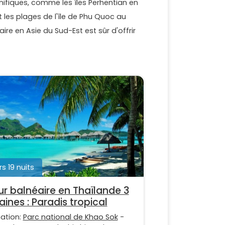
ifiques, comme les îles Perhentian en
 les plages de l'île de Phu Quoc au
ire en Asie du Sud-Est est sûr d'offrir
rs 19 nuits
ur balnéaire en Thaïlande 3
ines : Paradis tropical
nation:
Parc national de Khao Sok
-