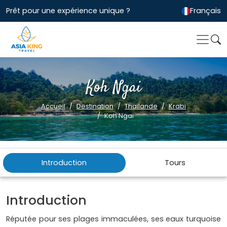
Prêt pour une expérience unique ?
Français
Koh Ngai
Accueil
Destination
Thailande
Krabi
Koh Ngai
Introduction
Tours
Introduction
Réputée pour ses plages immaculées, ses eaux turquoise