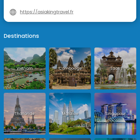
https://asiakingtravel.fr
Destinations
Vietnam
Cambodge
Laos
Thailande
Malaisie
Singapour