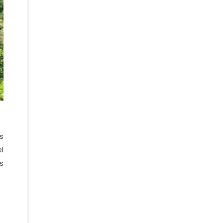
s
l
s