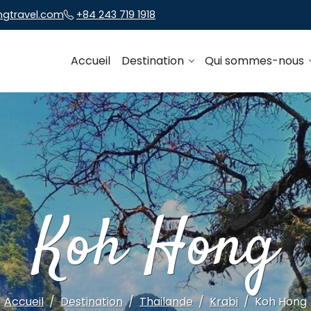
ngtravel.com
+84 243 719 1918
Accueil
Destination
Qui sommes-nous
Koh Hong
Accueil
Destination
Thailande
Krabi
Koh Hong