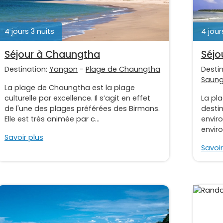
4 jours 3 nuits
4 jour
Séjour à Chaungtha
Séjo
Destination:
Yangon
-
Plage de Chaungtha
Desti
Saun
La plage de Chaungtha est la plage
culturelle par excellence. Il s’agit en effet
La pl
de l'une des plages préférées des Birmans.
destin
Elle est très animée par c...
enviro
enviro
Savoir plus
Savoir