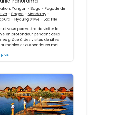
manie Panorama
nation:
Yangon
-
Bago
-
Pagode de
tiyo
-
Bagan
-
Mandalay
-
apura
-
Nyaung Shwe
-
Lac Inle
cuit vous permettra de visiter la
nie en profondeur pendant deux
es grâce à des visites de sites
ournables et authentiques mai...
 plus