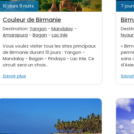
10 jours 9 nuits
7 jour
Couleur de Birmanie
Birm
Destination:
Yangon
-
Mandalay
-
Desti
Amarapura
-
Bagan
-
Lac Inle
Nyau
Vous voulez visiter tous les sites principaux
« Birm
de Birmanie durant 10 jours : Yangon -
permet
Mandalay - Bagan - Pindaya - Lac Inle. Ce
sans 
circuit sera un choix...
d'Asie
Savoir plus
Savoir