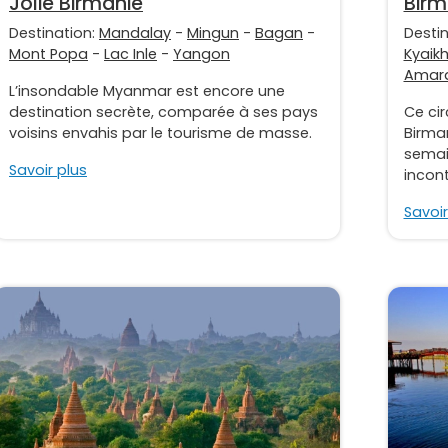
Jolie Birmanie
Bir
Destination:
Mandalay
-
Mingun
-
Bagan
-
Desti
Mont Popa
-
Lac Inle
-
Yangon
Kyaikh
Amar
L’insondable Myanmar est encore une
destination secrète, comparée à ses pays
Ce cir
voisins envahis par le tourisme de masse.
Birma
semain
Savoir plus
incont
Savoir