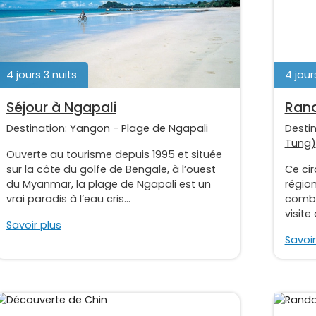
4 jours 3 nuits
4 jour
Séjour à Ngapali
Ran
Destination:
Yangon
-
Plage de Ngapali
Desti
Tung)
Ouverte au tourisme depuis 1995 et située
sur la côte du golfe de Bengale, à l’ouest
Ce cir
du Myanmar, la plage de Ngapali est un
régio
vrai paradis à l’eau cris...
combi
visite
Savoir plus
Savoir