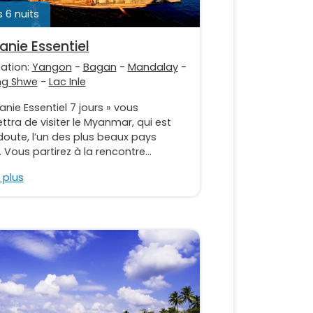
s 6 nuits
anie Essentiel
nation:
Yangon
-
Bagan
-
Mandalay
-
ng Shwe
-
Lac Inle
anie Essentiel 7 jours » vous
tra de visiter le Myanmar, qui est
doute, l’un des plus beaux pays
. Vous partirez à la rencontre...
 plus