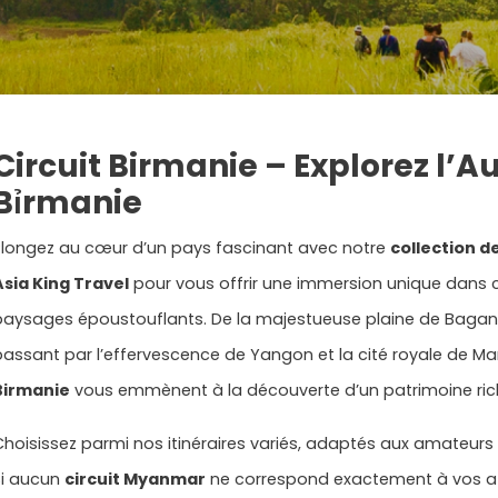
Circuit Birmanie – Explorez l’Au
Bỉrmanie
Plongez au cœur d’un pays fascinant avec notre
collection d
Asia King Travel
pour vous offrir une immersion unique dans ce
paysages époustouflants. De la majestueuse plaine de Bagan au
passant par l’effervescence de Yangon et la cité royale de M
Birmanie
vous emmènent à la découverte d’un patrimoine rich
Choisissez parmi nos itinéraires variés, adaptés aux amateurs de
Si aucun
circuit Myanmar
ne correspond exactement à vos at