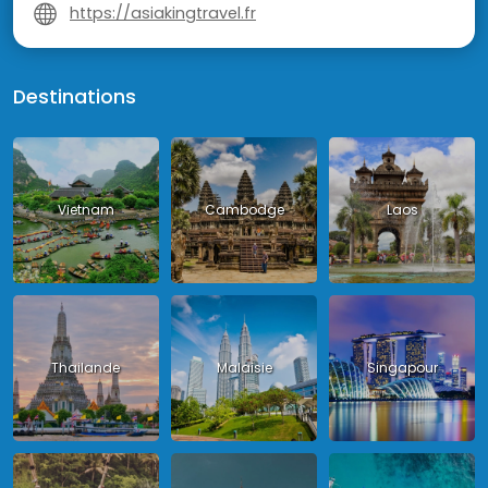
https://asiakingtravel.fr
Destinations
Vietnam
Cambodge
Laos
Thailande
Malaisie
Singapour