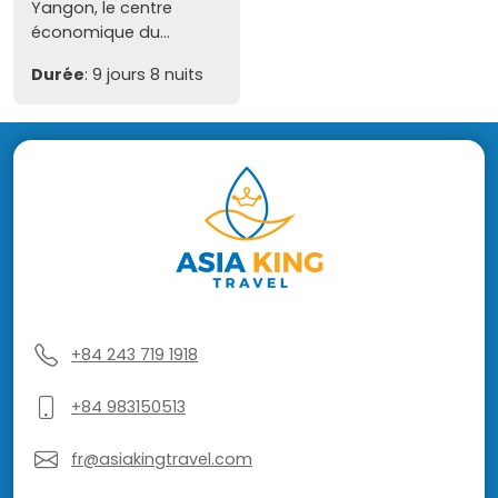
Yangon, le centre
économique du...
Durée
: 9 jours 8 nuits
+84 243 719 1918
+84 983150513
fr@asiakingtravel.com