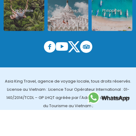
Indonésie
Birmanie
Philippines
Asia King Travel, agence de voyage locale, tous droits réservés.
License au Vietnam : Licence Tour Opérateur International : 01-
140/2014/TCDL – GP LHQT agréée par l'Administration Nationale
du Tourisme au Vietnam ;
License en Thailande : 14/03366 par le Bureau des affaires
touristiques et de l'enregistrement des guides (TBGR) et le
bureau du développement du tourisme de la Thailande