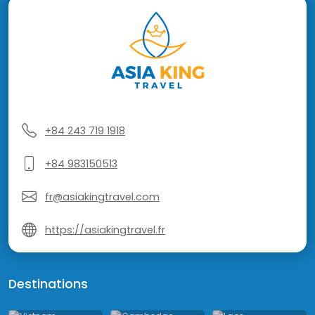
+84 243 719 1918
+84 983150513
fr@asiakingtravel.com
https://asiakingtravel.fr
Destinations