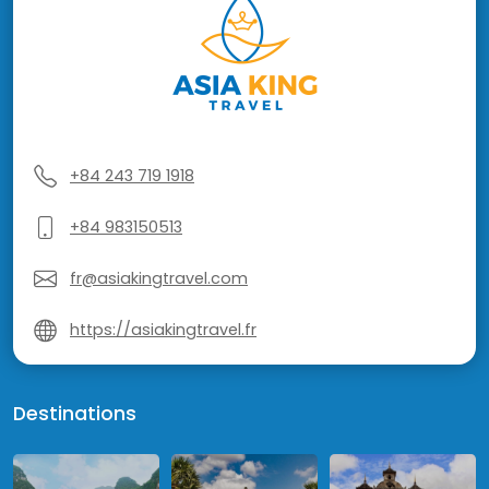
+84 243 719 1918
+84 983150513
fr@asiakingtravel.com
https://asiakingtravel.fr
Destinations