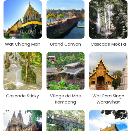
Wat Chiang Man
Grand Canyon
Cascade Mok Fa
Cascade Sticky
Village de Mae
Wat Phra Singh
Kampong
Worawihan