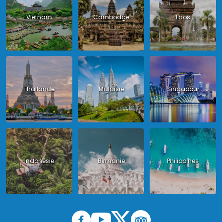
Vietnam
Cambodge
Laos
Thailande
Malaisie
Singapour
Indonésie
Birmanie
Philippines