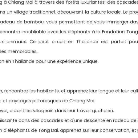
g à Chiang Mai à travers des forêts luxuriantes, des cascades 
ns un village traditionnel, découvrant la culture locale. Le p
n radeau de bambou, vous permettant de vous immerger dav
e rencontre inoubliable avec les éléphants à la Fondation Ton
 animaux. Ce petit circuit en Thaïlande est parfait po
elles mémorables.
on en Thaïlande pour une expérience unique.
en, rencontrez les habitants, et apprenez leur langue et leur cul
s, et paysages pittoresques de Chiang Mai.
yal, aidant les villageois dans leur travail quotidien.
chissante dans des cascades et d'une descente en radeau de 
d'éléphants de Tong Bai, apprenez sur leur conservation, et par