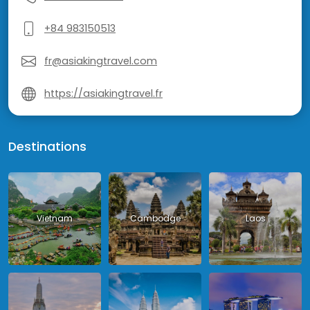
+84 983150513
fr@asiakingtravel.com
https://asiakingtravel.fr
Destinations
Vietnam
Cambodge
Laos