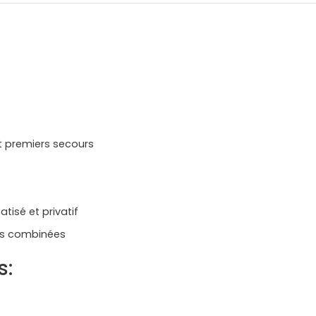
et premiers secours
atisé et privatif
ites combinées
s: