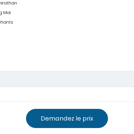
hirathan
g Mai
phants
Demandez le prix