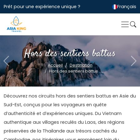
Prêt pour une expérience unique ?
Français
Hors des sentiers battus
Previous
Ne
Accueil
Destination
Hors des sentiers battus
Découvrez nos circuits hors des sentiers battus en Asie du
Sud-Est, conçus pour les voyageurs en quête
d’authenticité et d’expériences uniques. Du Vietnam
authentique aux villages reculés du Laos, des régions
préservées de la Thaïlande aux trésors cachés du
Cambodge, nos itinéraires vous emmènent loin du