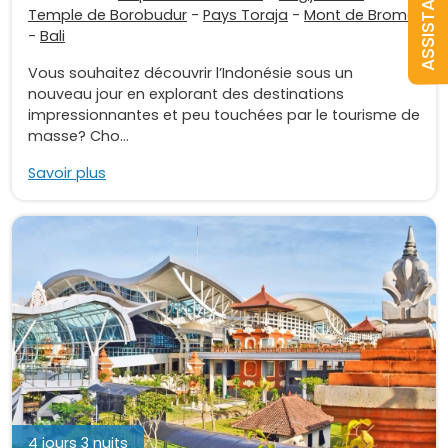
ASSISTANCE
Temple de Borobudur
-
Pays Toraja
-
Mont de Bromo
-
Bali
Vous souhaitez découvrir l’Indonésie sous un
nouveau jour en explorant des destinations
impressionnantes et peu touchées par le tourisme de
masse? Cho...
Savoir plus
4 jours 3 nuits