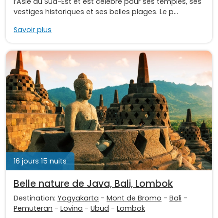
l’Asie du Sud-Est et est célèbre pour ses temples, ses
vestiges historiques et ses belles plages. Le p...
Savoir plus
16 jours 15 nuits
Belle nature de Java, Bali, Lombok
Destination:
Yogyakarta
-
Mont de Bromo
-
Bali
-
Pemuteran
-
Lovina
-
Ubud
-
Lombok