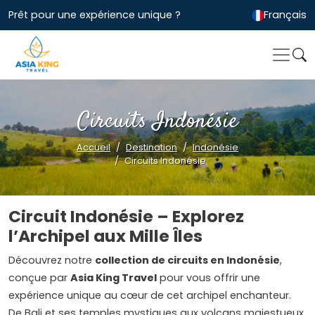
Prêt pour une expérience unique ?
Français
Circuits Indonésie
Accueil
Destination
Indonésie
Circuits Indonésie
Circuit Indonésie – Explorez
l’Archipel aux Mille Îles
Découvrez notre
collection de circuits en Indonésie
,
conçue par
Asia King Travel
pour vous offrir une
expérience unique au cœur de cet archipel enchanteur.
De Bali et ses temples mystiques aux volcans majestueux