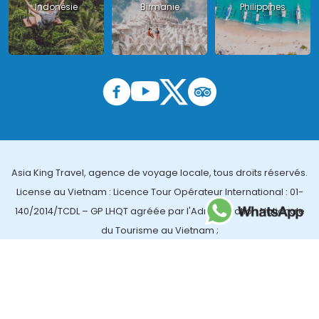
Indonésie
Birmanie
Philippines
Asia King Travel, agence de voyage locale, tous droits réservés.
License au Vietnam : Licence Tour Opérateur International : 01-
140/2014/TCDL – GP LHQT agréée par l'Administration Nationale
du Tourisme au Vietnam ;
License en Thailande : 14/03366 par le Bureau des affaires
touristiques et de l'enregistrement des guides (TBGR) et le
bureau du développement du tourisme de la Thailande