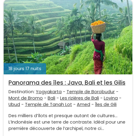
18 jours 17 nuits
Panorama des îles : Java, Bali et les Gilis
Destination:
Yogyakarta
-
Temple de Borobudur
-
Mont de Bromo
-
Bali
-
Les rizières de Bali
-
Lovina
-
Ubud
-
Temple de Tanah Lot
-
Amed
-
Îles de Gili
Des milliers d’îlots et presque autant de cultures…
L’Indonésie est une terre de contraste. Idéal pour une
première découverte de l’archipel, notre ci...