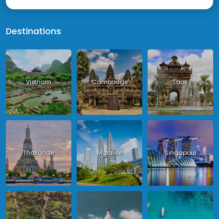
Destinations
Vietnam
Cambodge
Laos
Thailande
Malaisie
Singapour