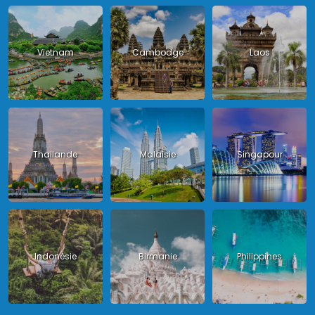
Vietnam
Cambodge
Laos
Thailande
Malaisie
Singapour
Indonésie
Birmanie
Philippines