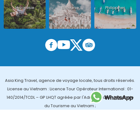
Indonésie
Birmanie
Philippines
Asia King Travel, agence de voyage locale, tous droits réservés.
License au Vietnam : Licence Tour Opérateur International : 01-
140/2014/TCDL – GP LHQT agréée par l'Administration Nationale
du Tourisme au Vietnam ;
License en Thailande : 14/03366 par le Bureau des affaires
touristiques et de l'enregistrement des guides (TBGR) et le
bureau du développement du tourisme de la Thailande