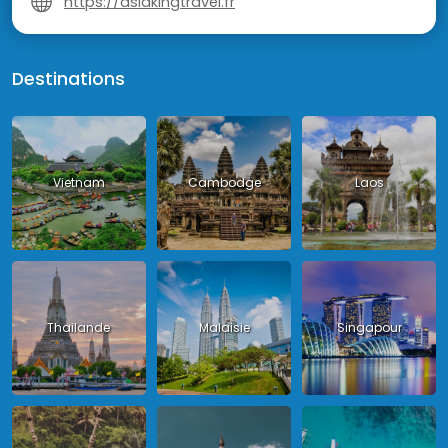
https://asiakingtravel.fr
Destinations
Vietnam
Cambodge
Laos
Thailande
Malaisie
Singapour