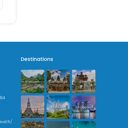
Destinations
Vietnam
Cambodge
Laos
+84
Thailande
Malaisie
Singapour
vel.fr/