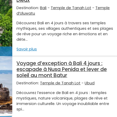
Dieux
Destination:
Bali
-
Temple de Tanah Lot
-
Temple
d’Uluwatu
Découvrez Bali en 4 jours à travers ses temples
mythiques, ses villages authentiques et ses plages
de rêve pour un voyage riche en émotions et en
déte...
Savoir plus
Voyage d’exception à Bali 4 jours :
escapade à Nusa Penida et lever de
soleil au mont Batur
Destination:
Temple de Tanah Lot
-
Ubud
Découvrez l’essence de Bali en 4 jours : temples
mystiques, nature volcanique, plages de rêve et
immersion culturelle. Un voyage inoubliable entre
spi...