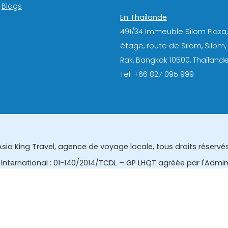
Blogs
En Thailande
491/34 Immeuble Silom Plaza,
étage, route de Silom, Silom
Rak, Bangkok 10500, Thaïlande
Tel: +66 827 095 999
Asia King Travel, agence de voyage locale, tous droits réservés
International : 01-140/2014/TCDL – GP LHQT agréée par l'Admi
eau des affaires touristiques et de l'enregistrement des gui
tourisme de la Thailande