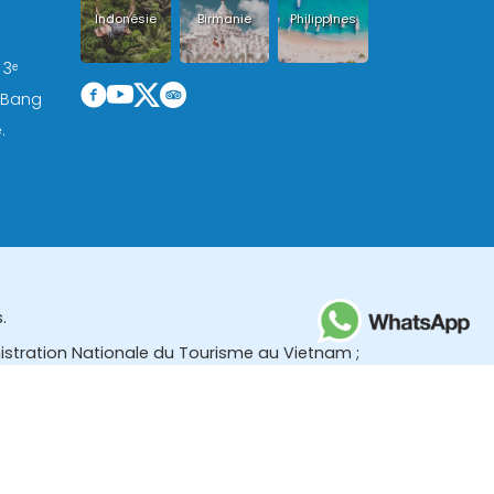
Indonésie
Birmanie
Philippines
 3ᵉ
, Bang
.
.
nistration Nationale du Tourisme au Vietnam ;
des (TBGR) et le bureau du développement du