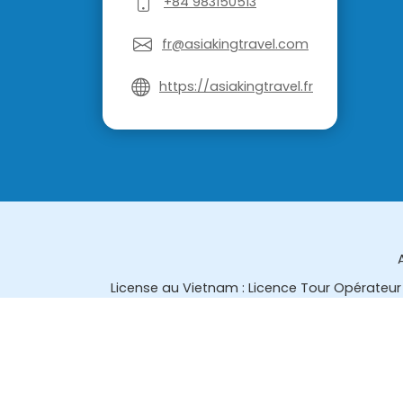
+84 983150513
fr@asiakingtravel.com
https://asiakingtravel.fr
License au Vietnam : Licence Tour Opérateur 
License en Thailande : 14/03366 par le Bur