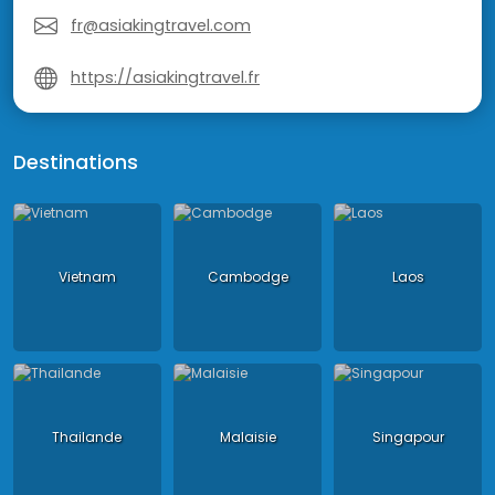
fr@asiakingtravel.com
https://asiakingtravel.fr
Destinations
Vietnam
Cambodge
Laos
Thailande
Malaisie
Singapour