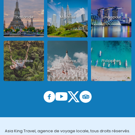
Thailande
Malaisie
Singapour
Indonésie
Birmanie
Philippines
Asia King Travel, agence de voyage locale, tous droits réservés.