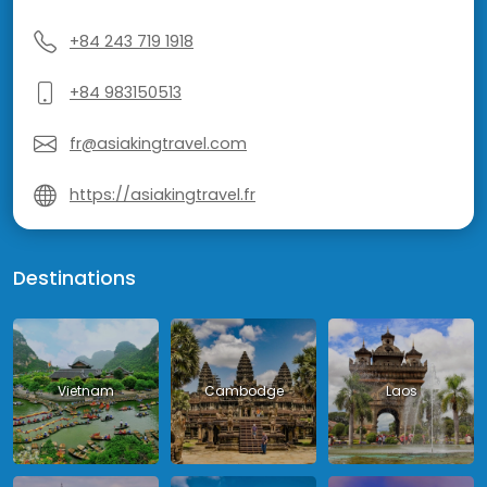
+84 243 719 1918
+84 983150513
fr@asiakingtravel.com
https://asiakingtravel.fr
Destinations
Vietnam
Cambodge
Laos