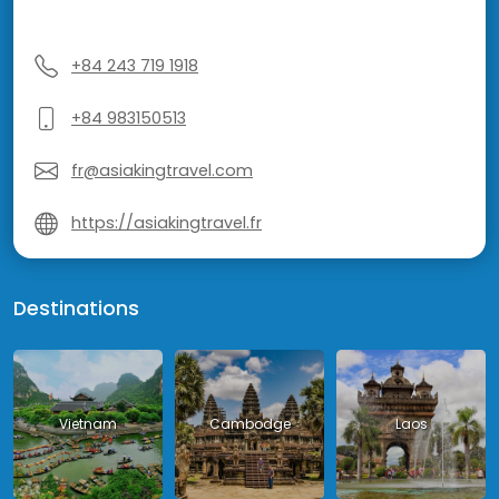
+84 243 719 1918
+84 983150513
fr@asiakingtravel.com
https://asiakingtravel.fr
Destinations
Vietnam
Cambodge
Laos