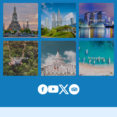
Thailande
Malaisie
Singapour
Indonésie
Birmanie
Philippines