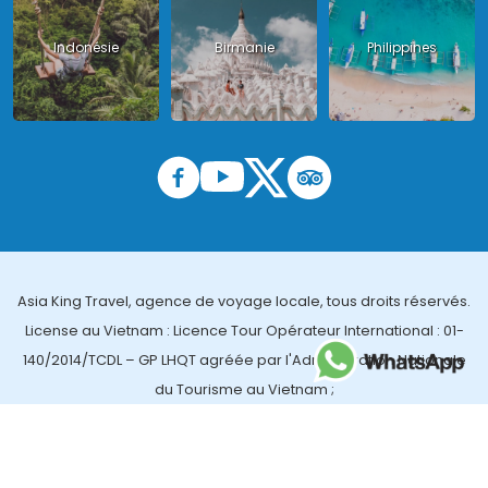
Indonésie
Birmanie
Philippines
Asia King Travel, agence de voyage locale, tous droits réservés.
License au Vietnam : Licence Tour Opérateur International : 01-
140/2014/TCDL – GP LHQT agréée par l'Administration Nationale
du Tourisme au Vietnam ;
License en Thailande : 14/03366 par le Bureau des affaires
touristiques et de l'enregistrement des guides (TBGR) et le
bureau du développement du tourisme de la Thailande