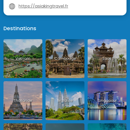
https://asiakingtravel.fr
Destinations
Vietnam
Cambodge
Laos
Thailande
Malaisie
Singapour