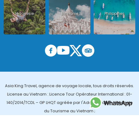
Indonésie
Birmanie
Philippines
Asia King Travel, agence de voyage locale, tous droits réservés.
License au Vietnam : Licence Tour Opérateur International : 01-
140/2014/TCDL – GP LHQT agréée par l'Administration Nationale
du Tourisme au Vietnam ;
License en Thailande : 14/03366 par le Bureau des affaires
touristiques et de l'enregistrement des guides (TBGR) et le
bureau du développement du tourisme de la Thailande