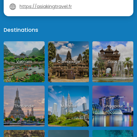
https://asiakingtravel.fr
Destinations
Vietnam
Cambodge
Laos
Thailande
Malaisie
Singapour