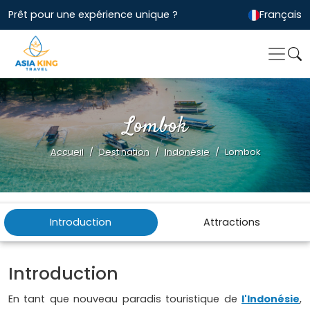
Prêt pour une expérience unique ?
Français
Lombok
Accueil
Destination
Indonésie
Lombok
Introduction
Attractions
Introduction
En tant que nouveau paradis touristique de
l'Indonésie
,