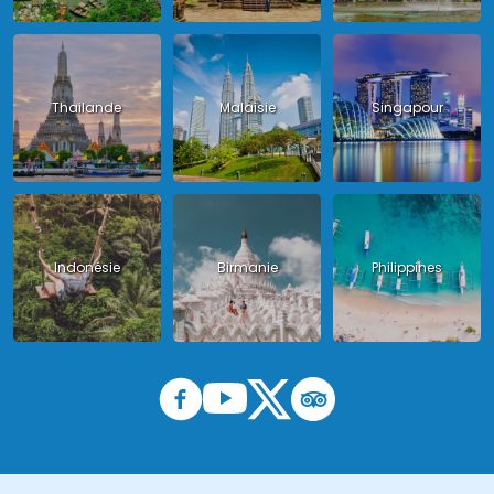
Thailande
Malaisie
Singapour
Indonésie
Birmanie
Philippines