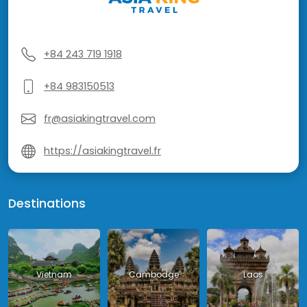
+84 243 719 1918
+84 983150513
fr@asiakingtravel.com
https://asiakingtravel.fr
Destinations
Vietnam
Cambodge
Laos