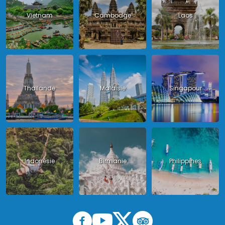
Vietnam
Cambodge
Laos
Thailande
Malaisie
Singapour
Indonésie
Birmanie
Philippines