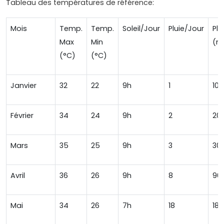
Tableau des températures de référence:
Mois
Temp.
Temp.
Soleil/Jour
Pluie/Jour
Plu
Max
Min
(m
(°C)
(°C)
Janvier
32
22
9h
1
10
Février
34
24
9h
2
20
Mars
35
25
9h
3
30
Avril
36
26
9h
8
90
Mai
34
26
7h
18
180