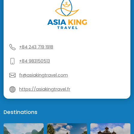
+84 243 719 1918
+84 983150513
fr@asiakingtravel.com
https://asiakingtravel.fr
Destinations