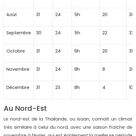
Août
31
24
5h
20
30
Septembre
30
24
5h
22
32
Octobre
31
24
6h
20
310
Novembre
31
24
8h
8
20
Décembre
31
23
8h
4
100
Au Nord-Est
Le nord-est de la Thaïlande, ou Isaan, connaît un climat
très similaire à celui du nord, avec une saison fraîche de
novembre à février, qui est également la meilleure période