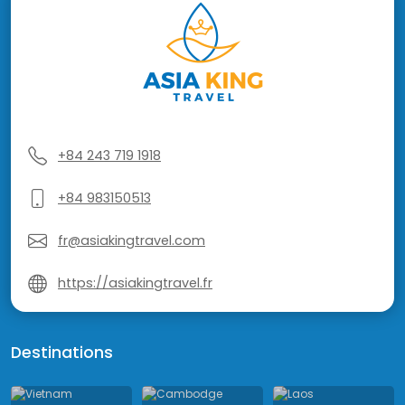
+84 243 719 1918
+84 983150513
fr@asiakingtravel.com
https://asiakingtravel.fr
Destinations