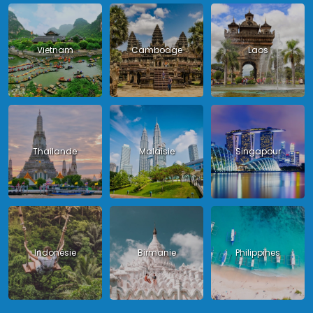
Vietnam
Cambodge
Laos
Thailande
Malaisie
Singapour
Indonésie
Birmanie
Philippines