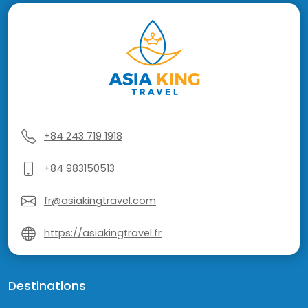
+84 243 719 1918
+84 983150513
fr@asiakingtravel.com
https://asiakingtravel.fr
Destinations