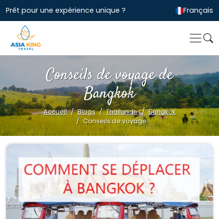
Prêt pour une expérience unique ?
Français
Conseils de voyage de
Bangkok
Accueil
Blogs
Thailande
Bangkok
Conseils de voyage