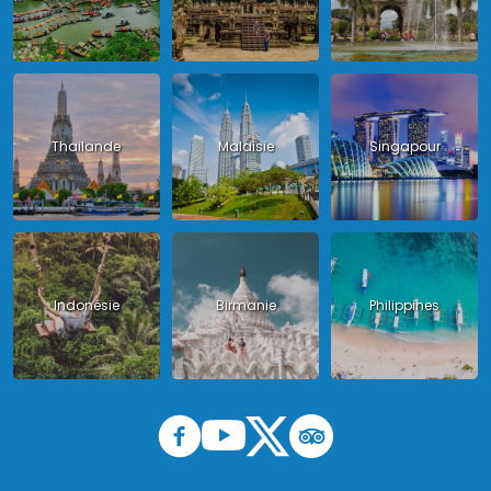
Thailande
Malaisie
Singapour
Indonésie
Birmanie
Philippines