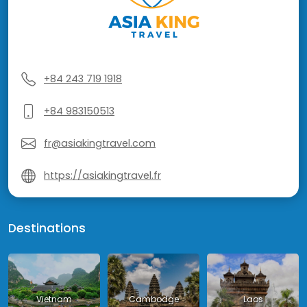
+84 243 719 1918
+84 983150513
fr@asiakingtravel.com
https://asiakingtravel.fr
Destinations
Vietnam
Cambodge
Laos