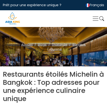
Prêt pour une expérience unique ?
Français
Accueil
Blogs
Thailande
Bangkok
Cuisine
Restaurants étoilés Michelin à
Bangkok : Top adresses pour
une expérience culinaire
unique