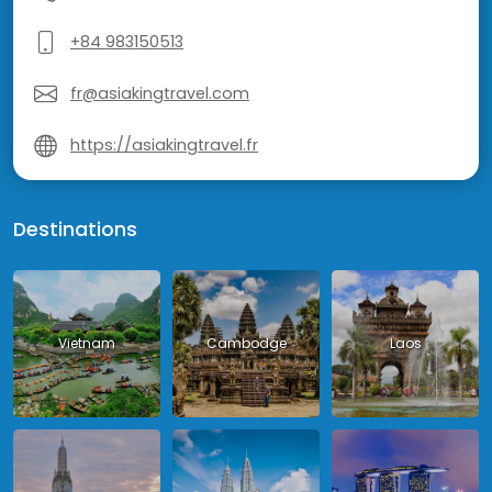
+84 983150513
fr@asiakingtravel.com
https://asiakingtravel.fr
Destinations
Vietnam
Cambodge
Laos