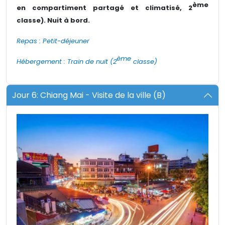
ème
en compartiment partagé et climatisé, 2
classe). Nuit à bord.
Repas : Petit-déjeuner
ème
Hébergement : Train de nuit (2
classe)
Jour 6: Chiang Mai - Visite de la ville (B)