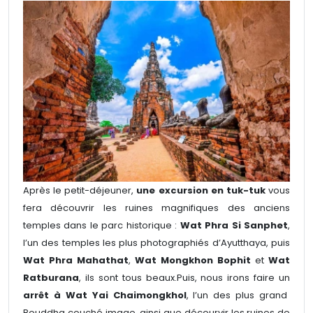
Après le petit-déjeuner,
une excursion en tuk-tuk
vous
fera découvrir les ruines magnifiques des anciens
temples dans le parc historique :
Wat Phra Si Sanphet
,
l’un des temples les plus photographiés d’Ayutthaya, puis
Wat Phra Mahathat
,
Wat Mongkhon Bophit
et
Wat
Ratburana
, ils sont tous beaux.Puis, nous irons faire un
arrêt à Wat Yai Chaimongkhol
, l’un des plus grand
Bouddha couché image, ainsi que décourvir les ruines de