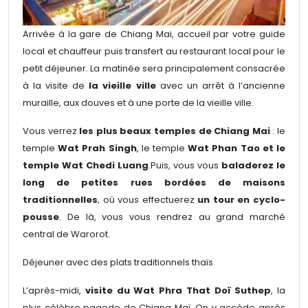
Arrivée à la gare de Chiang Mai, accueil par votre guide
local et chauffeur puis transfert au restaurant local pour le
petit déjeuner. La matinée sera principalement consacrée
à la visite de
la vieille ville
avec un arrêt à l’ancienne
muraille, aux douves et à une porte de la vieille ville.
Vous verrez
les plus beaux temples de Chiang Mai
: le
temple
Wat Prah Singh
, le temple
Wat Phan Tao et le
temple Wat Chedi Luang
.Puis, vous vous
baladerez le
long de petites rues bordées de maisons
traditionnelles
, où vous effectuerez
un tour en cyclo-
pousse
. De là, vous vous rendrez au grand marché
central de Warorot.
Déjeuner avec des plats traditionnels thaïs.
L’après-midi,
visite du Wat Phra That Doï Suthep
, la
plus célèbre pagode de Chiang Maï. On y accède après