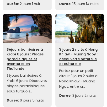
Durée
: 2 jours 1 nuit
Durée
: 15 jours 14 nuits
Séjours balnéaires à
3 jours 2 nuits à Nong
Krabi 6 jours : Plages
Khiaw - Muang Ngoy :
paradisiaques et
découverte naturelle
aventures en
et culturelle
Thaïlande
Partez pour un petit
Séjours balnéaires à
circuit 3 jours 2 nuits à
Krabi 6 jours: Découvrez
Nong Khiaw - Muang
plages paradisiaques
Ngoy, entre cr...
eaux turquois...
Durée
: 3 jours 2 nuits
Durée
: 6 jours 5 nuits