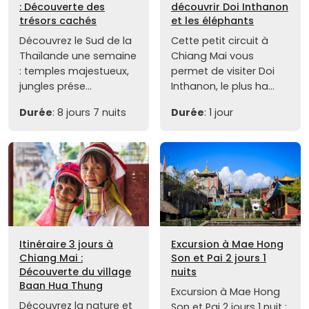
: Découverte des
découvrir Doi Inthanon
trésors cachés
et les éléphants
Découvrez le Sud de la
Cette petit circuit à
Thaïlande une semaine
Chiang Mai vous
: temples majestueux,
permet de visiter Doi
jungles prése...
Inthanon, le plus ha...
Durée
: 8 jours 7 nuits
Durée
: 1 jour
Itinéraire 3 jours à
Excursion à Mae Hong
Chiang Mai :
Son et Pai 2 jours 1
Découverte du village
nuits
Baan Hua Thung
Excursion à Mae Hong
Découvrez la nature et
Son et Pai 2 jours 1 nuit :