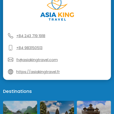
+84 243 719 1918
+84 983150513
fr@asiakingtravel.com
https://asiakingtravel.fr
Destinations