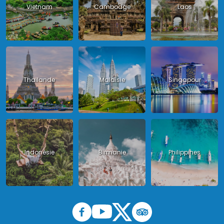
Vietnam
Cambodge
Laos
Thailande
Malaisie
Singapour
Indonésie
Birmanie
Philippines