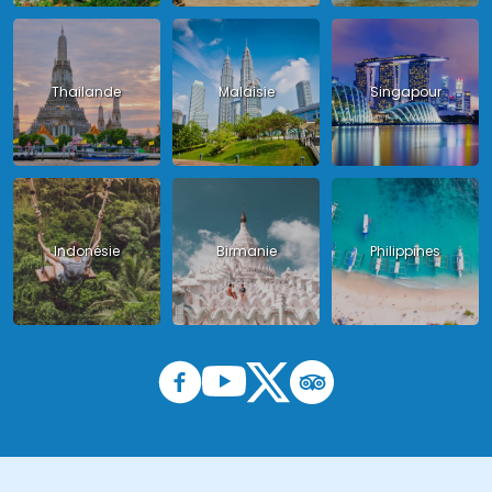
Thailande
Malaisie
Singapour
Indonésie
Birmanie
Philippines