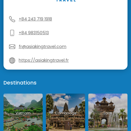
+84 243 719 1918
+84 983150513
fr@asiakingtravel.com
https://asiakingtravel.fr
Destinations
Vietnam
Cambodge
Laos